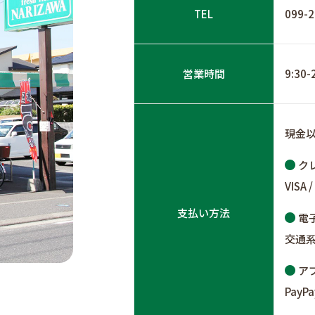
TEL
099-2
営業時間
9:30
現金
ク
VISA /
支払い方法
電
交通
ア
PayPa