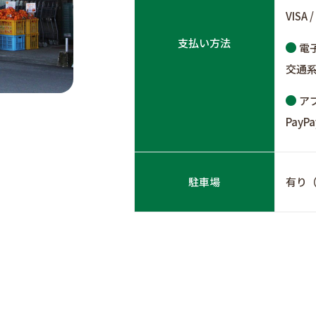
VISA /
支払い方法
電
交通
ア
PayPa
駐車場
有り（