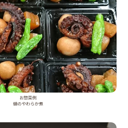
お惣菜例
蛸のやわらか煮